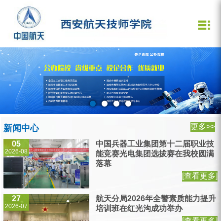
学校概况
教学科研
学生管理
技能竞赛专栏
招生工作
就业工作
党群建设
文创产业
文化区简介
学校简介
教学管理
学生管理
竞赛动态
招生动态
就业动态
党建工作
航天精神文化区展览馆
机构设置
教学名师
安全教育
大师风采
咨询问答
招聘信息
党风廉政
各地招生点
共青团工作
学校领导
教学改革
校园生活
技能成果
就业企业
201洞
校园文化
系部介绍
就业指导
工会工作
毕业生风采
学校荣誉
更多>>
新闻中心
05
中国兵器工业集团第十二届职业技
2026-08
能竞赛光电集团选拔赛在我校圆满
落幕
[查看更多]
27
航天分局2026年全警素质能力提升
2026-07
培训班在红光沟成功举办
[查看更多]