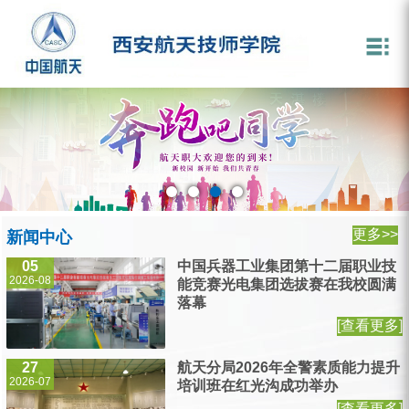
学校概况
教学科研
学生管理
技能竞赛专栏
招生工作
就业工作
党群建设
文创产业
文化区简介
学校简介
教学管理
学生管理
竞赛动态
招生动态
就业动态
党建工作
航天精神文化区展览馆
机构设置
教学名师
安全教育
大师风采
咨询问答
招聘信息
党风廉政
各地招生点
共青团工作
学校领导
教学改革
校园生活
技能成果
就业企业
201洞
校园文化
系部介绍
就业指导
工会工作
毕业生风采
学校荣誉
更多>>
新闻中心
05
中国兵器工业集团第十二届职业技
2026-08
能竞赛光电集团选拔赛在我校圆满
落幕
[查看更多]
27
航天分局2026年全警素质能力提升
2026-07
培训班在红光沟成功举办
[查看更多]